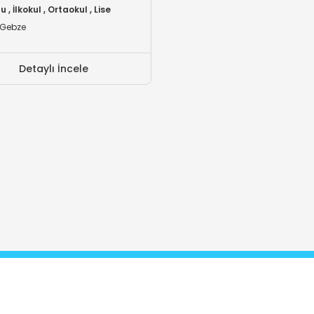
 , İlkokul , Ortaokul , Lise
/Gebze
Detaylı İncele