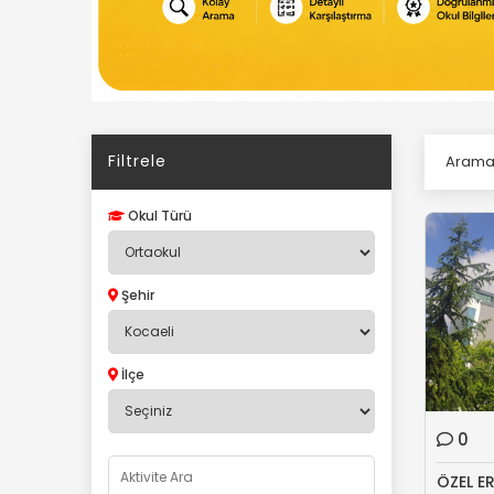
Filtrele
Aram
Okul Türü
Şehir
İlçe
0
ÖZEL E