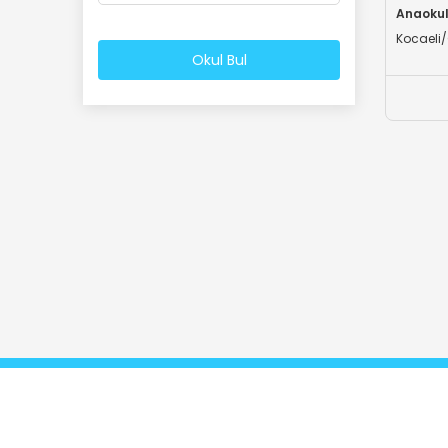
Anaokulu
Kocaeli
Okul Bul