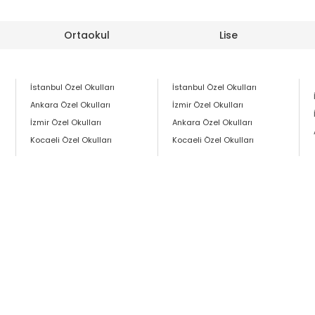
Ortaokul
Lise
İstanbul Özel Okulları
İstanbul Özel Okulları
Ankara Özel Okulları
İzmir Özel Okulları
İzmir Özel Okulları
Ankara Özel Okulları
Kocaeli Özel Okulları
Kocaeli Özel Okulları
Sözleşmeler
İletişim
Okulunuzu Ekleyin
0533 635 75 22
bilgi@ozelokulum.com
Armağanevler Mah. Güngör Sok. No:84/A Ümraniye İstanbul