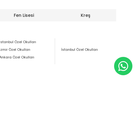
Fen Lisesi
Kreş
İstanbul Özel Okulları
İzmir Özel Okulları
İstanbul Özel Okulları
Ankara Özel Okulları
Üye Girişi
Üye Ol
Site Haritası