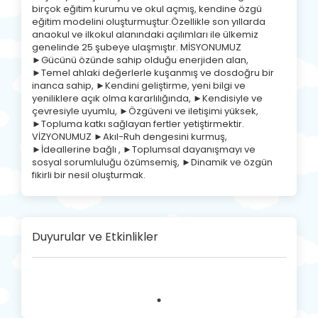
birçok eğitim kurumu ve okul açmış, kendine özgü
eğitim modelini oluşturmuştur.Özellikle son yıllarda
anaokul ve ilkokul alanındaki açılımları ile ülkemiz
genelinde 25 şubeye ulaşmıştır. MİSYONUMUZ
►Gücünü özünde sahip olduğu enerjiden alan,
►Temel ahlaki değerlerle kuşanmış ve dosdoğru bir
inanca sahip, ►Kendini geliştirme, yeni bilgi ve
yeniliklere açık olma kararlılığında, ►Kendisiyle ve
çevresiyle uyumlu, ►Özgüveni ve iletişimi yüksek,
►Topluma katkı sağlayan fertler yetiştirmektir.
VİZYONUMUZ ►Akıl-Ruh dengesini kurmuş,
►İdeallerine bağlı , ►Toplumsal dayanışmayı ve
sosyal sorumluluğu özümsemiş, ►Dinamik ve özgün
fikirli bir nesil oluşturmak.
Duyurular ve Etkinlikler